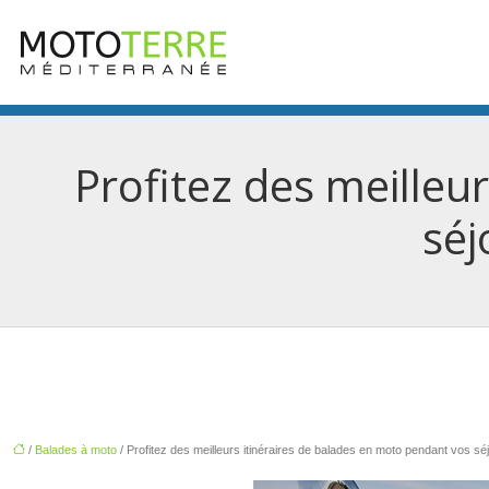
Profitez des meilleu
séj
/
Balades à moto
/ Profitez des meilleurs itinéraires de balades en moto pendant vos sé