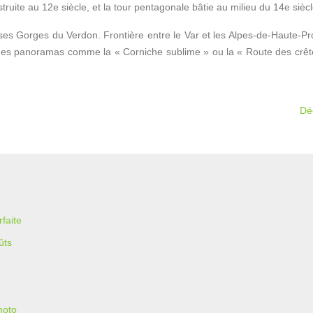
struite au 12e siècle, et la tour pentagonale bâtie au milieu du 14e siècl
ses Gorges du Verdon. Frontière entre le Var et les Alpes-de-Haute-Pr
ues panoramas comme la « Corniche sublime » ou la « Route des crêtes »
Déc
faite
ûts
moto