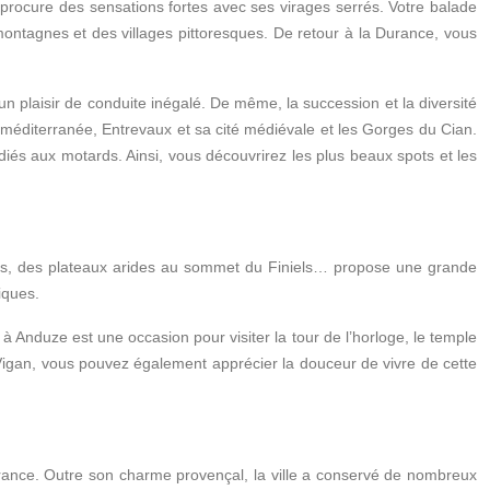
rocure des sensations fortes avec ses virages serrés. Votre balade
montagnes et des villages pittoresques. De retour à la Durance, vous
 plaisir de conduite inégalé. De même, la succession et la diversité
e méditerranée, Entrevaux et sa cité médiévale et les Gorges du Cian.
iés aux motards. Ainsi, vous découvrirez les plus beaux spots et les
nes, des plateaux arides au sommet du Finiels… propose une grande
iques.
à Anduze est une occasion pour visiter la tour de l’horloge, le temple
e Vigan, vous pouvez également apprécier la douceur de vivre de cette
France. Outre son charme provençal, la ville a conservé de nombreux