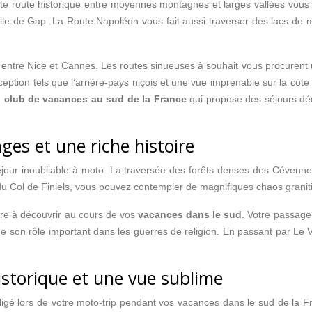
e route historique entre moyennes montagnes et larges vallées vous p
ile de Gap. La Route Napoléon vous fait aussi traverser des lacs de 
entre Nice et Cannes. Les routes sinueuses à souhait vous procurent un
eption tels que l’arrière-pays niçois et une vue imprenable sur la côt
n
club de vacances au sud de la France
qui propose des séjours déd
es et une riche histoire
éjour inoubliable à moto. La traversée des forêts denses des Céven
 du Col de Finiels, vous pouvez contempler de magnifiques chaos granit
oire à découvrir au cours de vos
vacances dans le sud
. Votre passage 
 de son rôle important dans les guerres de religion. En passant par L
istorique et une vue sublime
igé lors de votre moto-trip pendant vos vacances dans le sud de la 